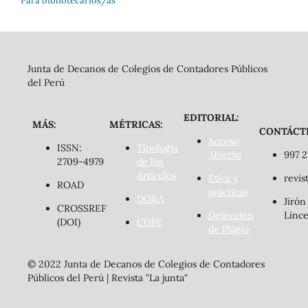
Para bibliotecarios/as
Junta de Decanos de Colegios de Contadores Públicos
del Perú
EDITORIAL:
MÁS:
MÉTRICAS:
CONTÁCT
Acceso
ISSN:
Tipología
Abierto
997 2
2709-4979
de los
Artículos
Ética y
revis
ROAD
prácticas
DORA
Jirón
CROSSREF
Detección
Lince
(DOI)
COPE
de Plágio
© 2022 Junta de Decanos de Colegios de Contadores
Públicos del Perú | Revista "La junta"