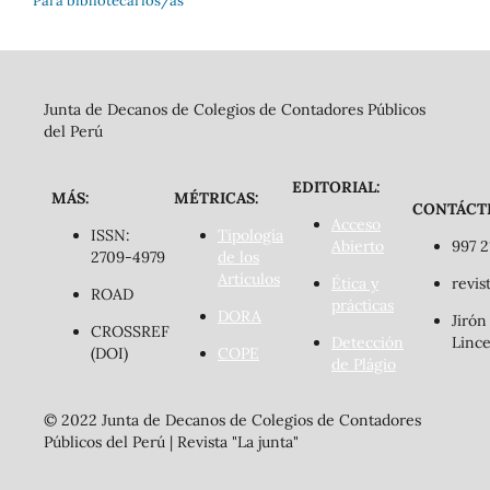
Para bibliotecarios/as
Junta de Decanos de Colegios de Contadores Públicos
del Perú
EDITORIAL:
MÁS:
MÉTRICAS:
CONTÁCT
Acceso
ISSN:
Tipología
Abierto
997 2
2709-4979
de los
Artículos
Ética y
revis
ROAD
prácticas
DORA
Jirón
CROSSREF
Detección
Lince
(DOI)
COPE
de Plágio
© 2022 Junta de Decanos de Colegios de Contadores
Públicos del Perú | Revista "La junta"