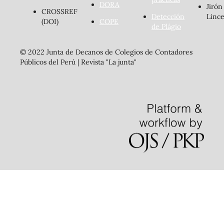
DORA
Jirón
CROSSREF
Detección
Lince
(DOI)
COPE
de Plágio
© 2022 Junta de Decanos de Colegios de Contadores
Públicos del Perú | Revista "La junta"