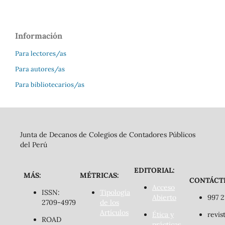
Información
Para lectores/as
Para autores/as
Para bibliotecarios/as
Junta de Decanos de Colegios de Contadores Públicos
del Perú
EDITORIAL:
MÁS:
MÉTRICAS:
CONTÁCT
Acceso
ISSN:
Tipología
Abierto
997 2
2709-4979
de los
Artículos
Ética y
revis
ROAD
prácticas