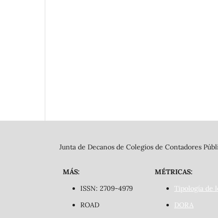
Junta de Decanos de Colegios de Contadores Públi
MÁS:
MÉTRICAS:
ISSN: 2709-4979
Tipología de l
ROAD
DORA