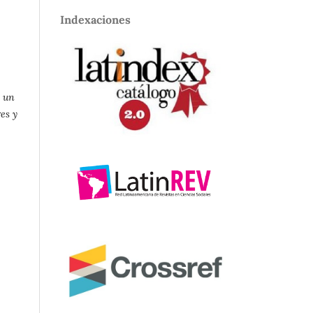
Indexaciones
o un
es y