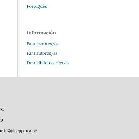
Português
Información
Para lectores/as
Para autores/as
Para bibliotecarios/as
S:
19
junta@jdccpp.org.pe