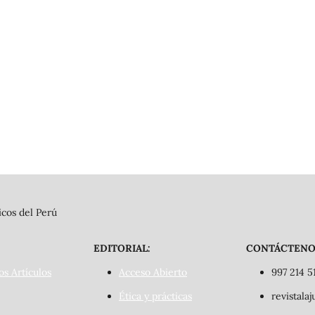
cos del Perú
EDITORIAL:
CONTÁCTENO
os Artículos
Acceso Abierto
997 214 5
Ética y prácticas
revistala