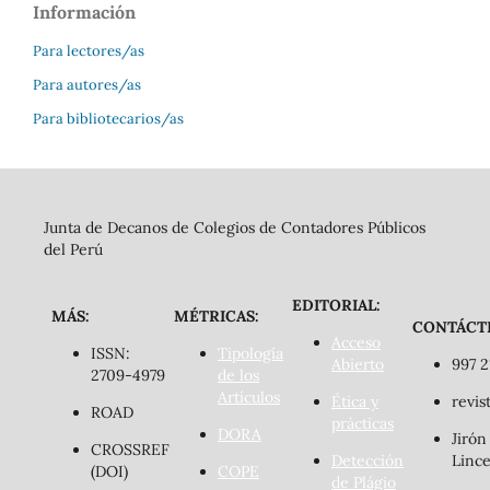
Información
Para lectores/as
Para autores/as
Para bibliotecarios/as
Junta de Decanos de Colegios de Contadores Públicos
del Perú
EDITORIAL:
MÁS:
MÉTRICAS:
CONTÁCT
Acceso
ISSN:
Tipología
Abierto
997 2
2709-4979
de los
Artículos
Ética y
revis
ROAD
prácticas
DORA
Jirón
CROSSREF
Detección
Lince
(DOI)
COPE
de Plágio