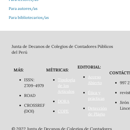
Para autores/as
Para bibliotecarios/as
Junta de Decanos de Colegios de Contadores Públicos
del Perú
EDITORIAL:
MÁS:
MÉTRICAS:
CONTÁCT
Acceso
ISSN:
Tipología
Abierto
997 2
2709-4979
de los
Artículos
Ética y
revis
ROAD
prácticas
DORA
Jirón
CROSSREF
Detección
Lince
(DOI)
COPE
de Plágio
© 2022 Junta de Decanos de Colegios de Contadores