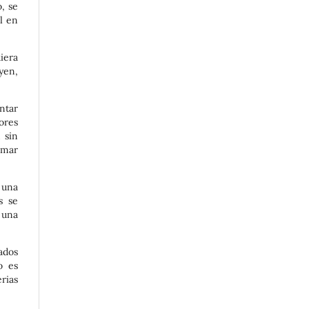
, se
l en
diera
yen,
ntar
iores
 sin
omar
 una
s se
 una
ados
o es
rias