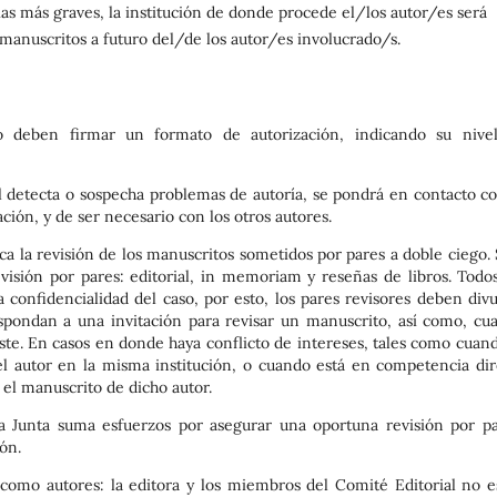
ias más graves, la institución de donde procede el/los autor/es será
á manuscritos a futuro del/de los autor/es involucrado/s.
ulo deben firmar un formato de autorización, indicando su nive
ial detecta o sospecha problemas de autoría, se pondrá en contacto co
ación, y de ser necesario con los otros autores.
lica la revisión de los manuscritos sometidos por pares a doble ciego.
evisión por pares: editorial, in memoriam y reseñas de libros. Todos
 confidencialidad del caso, por esto, los pares revisores deben divu
espondan a una invitación para revisar un manuscrito, así como, cu
este. En casos en donde haya conflicto de intereses, tales como cuand
l autor en la misma institución, o cuando está en competencia dir
r el manuscrito de dicho autor.
La Junta suma esfuerzos por asegurar una oportuna revisión por pa
ón.
a como autores: la editora y los miembros del Comité Editorial no e