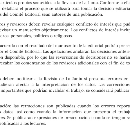
artículos propios sometidos a la Revista de La Junta. Conforme a ello
etallará el proceso que se utilizará para tomar la decisión editoria
s del Comité Editorial sean autores de una publicación.
ores y revisores deben revelar cualquier conflicto de interés que pu
revisar un manuscrito objetivamente. Los conflictos de interés inclu
eros, personales, políticos o religiosos.
 acuerdo con el resultado del manuscrito de la editorial podrán prese
r el Comité Editorial. Las apelaciones anularán las decisiones anter
disponible, por lo que las reversiones de decisiones no se harán
recabar los comentarios de los revisores adicionales con el fin de t
es deben notificar a la Revista de La Junta si presenta errores en
udieran afectar a la interpretación de los datos. Las correccione
importantes que podrían invalidar el trabajo, se considerará publicar
ación: las retracciones son publicadas cuando los errores report
os datos, así como cuando la información que presenta el trabaj
raves. Se publicarán expresiones de preocupación cuando se tengan se
tificadas a los lectores.