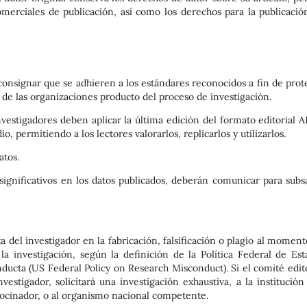
omerciales de publicación, así como los derechos para la publicació
 consignar que se adhieren a los estándares reconocidos a fin de prot
 de las organizaciones producto del proceso de investigación.
vestigadores deben aplicar la última edición del formato editorial A
o, permitiendo a los lectores valorarlos, replicarlos y utilizarlos.
atos.
s significativos en los datos publicados, deberán comunicar para subs
 del investigador en la fabricación, falsificación o plagio al momen
 la investigación, según la definición de la Política Federal de Est
ducta (US Federal Policy on Research Misconduct). Si el comité edito
estigador, solicitará una investigación exhaustiva, a la institución
trocinador, o al organismo nacional competente.