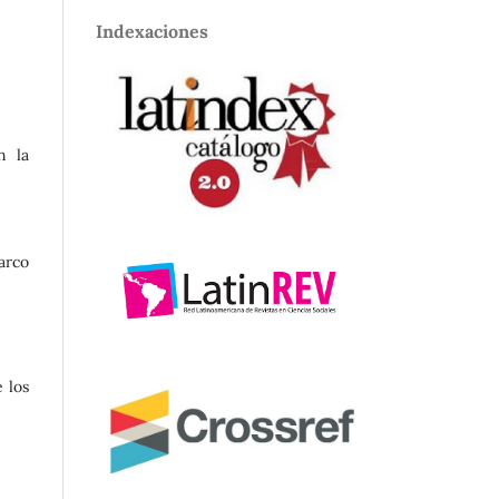
Indexaciones
n la
marco
e los