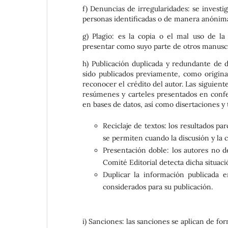
f) Denuncias de irregularidades: se investig
personas identificadas o de manera anónima,
g) Plagio: es la copia o el mal uso de la
presentar como suyo parte de otros manuscri
h) Publicación duplicada y redundante de d
sido publicados previamente, como original
reconocer el crédito del autor. Las siguien
resúmenes y carteles presentados en confer
en bases de datos, así como disertaciones y t
Reciclaje de textos: los resultados pa
se permiten cuando la discusión y la 
Presentación doble: los autores no d
Comité Editorial detecta dicha situac
Duplicar la información publicada 
considerados para su publicación.
i) Sanciones: las sanciones se aplican de fo