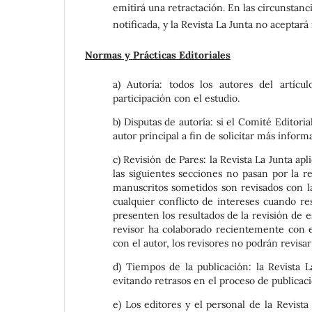
emitirá una retractación. En las circunstanc
notificada, y la Revista La Junta no aceptar
Normas y Prácticas Editoriales
a) Autoría: todos los autores del artíc
participación con el estudio.
b) Disputas de autoría: si el Comité Editor
autor principal a fin de solicitar más inform
c) Revisión de Pares: la Revista La Junta ap
las siguientes secciones no pasan por la r
manuscritos sometidos son revisados con la
cualquier conflicto de intereses cuando r
presenten los resultados de la revisión de 
revisor ha colaborado recientemente con e
con el autor, los revisores no podrán revisa
d) Tiempos de la publicación: la Revista 
evitando retrasos en el proceso de publicaci
e) Los editores y el personal de la Revist