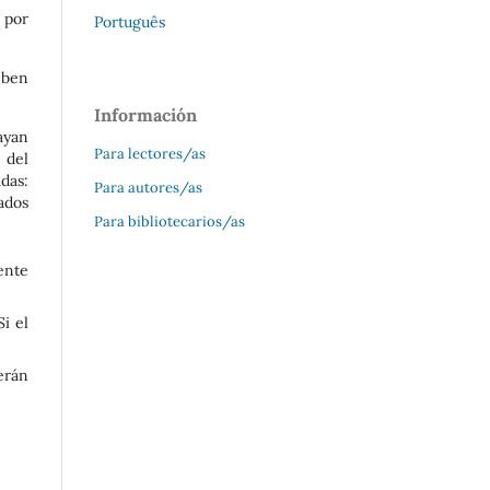
s por
Português
eben
Información
ayan
Para lectores/as
 del
das:
Para autores/as
ados
Para bibliotecarios/as
rente
i el
erán