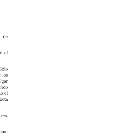
l de
n el
 Sólo
 los
lgar
ando
o el
ecta
res,
stán