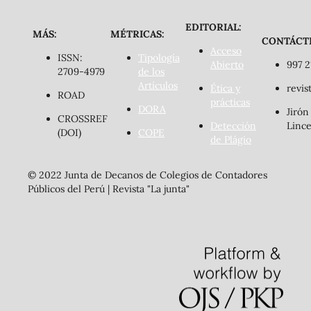
EDITORIAL:
MÁS:
MÉTRICAS:
CONTÁCT
Acceso
ISSN:
Tipología
Abierto
997 2
2709-4979
de los
Artículos
Ética y
revis
ROAD
prácticas
DORA
Jirón
CROSSREF
Detección
Lince
(DOI)
COPE
de Plágio
© 2022 Junta de Decanos de Colegios de Contadores
Públicos del Perú | Revista "La junta"