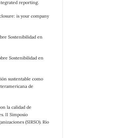
tegrated reporting.
sclosure: is your company
bre Sostenibilidad en
bre Sostenibilidad en
cción sustentable como
nteramericana de
con la calidad de
s. II Simposio
ganizaciones (SIRSO). Río