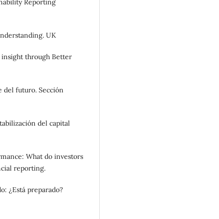
inability Reporting
understanding. UK
insight through Better
 del futuro. Sección
abilización del capital
rmance: What do investors
cial reporting.
o: ¿Está preparado?