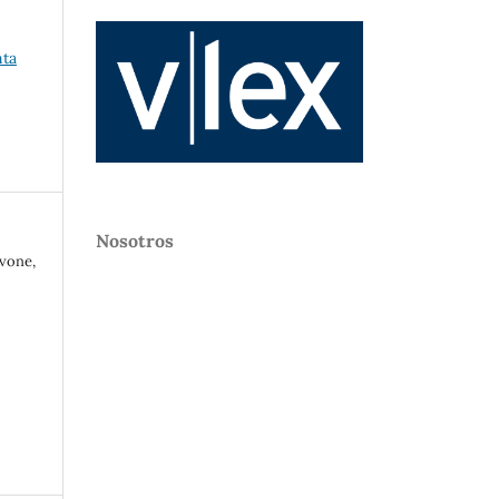
nta
Nosotros
avone,