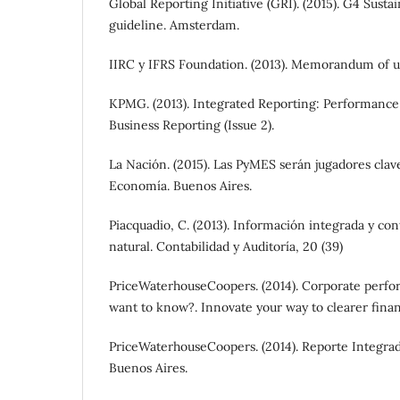
Global Reporting Initiative (GRI). (2015). G4 Susta
guideline. Amsterdam.
IIRC y IFRS Foundation. (2013). Memorandum of 
KPMG. (2013). Integrated Reporting: Performance 
Business Reporting (Issue 2).
La Nación. (2015). Las PyMES serán jugadores clave
Economía. Buenos Aires.
Piacquadio, C. (2013). Información integrada y cont
natural. Contabilidad y Auditoría, 20 (39)
PriceWaterhouseCoopers. (2014). Corporate perfo
want to know?. Innovate your way to clearer finan
PriceWaterhouseCoopers. (2014). Reporte Integrad
Buenos Aires.