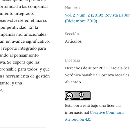
ortunidad a las compañías
Número
miento integrado.
Vol. 2 Núm. 2 (2019): Revista La Ju
desenvolverse en el marco
(Diciembre 2019)
 competitividad. En la
Sección
mpañías multinacionales
Artículos
n un avance significativo.
del reporte integrado para
erando al pensamiento
Licencia
va. Se espera que las
Derechos de autor 2021 Graciela Sc
rensible para todos, y que
Verónica Sanabria, Lorenza Morales
na herramienta de gestión
Alvarado
tante, y una
r.
Esta obra está bajo una licencia
internacional
Creative Commons
Atribución 4.0
.