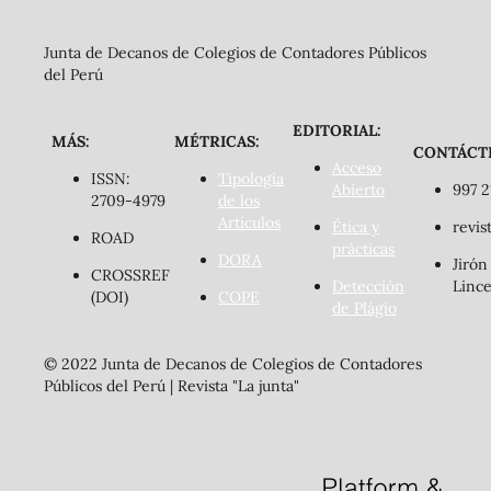
Junta de Decanos de Colegios de Contadores Públicos
del Perú
EDITORIAL:
MÁS:
MÉTRICAS:
CONTÁCT
Acceso
ISSN:
Tipología
Abierto
997 2
2709-4979
de los
Artículos
Ética y
revis
ROAD
prácticas
DORA
Jirón
CROSSREF
Detección
Lince
(DOI)
COPE
de Plágio
© 2022 Junta de Decanos de Colegios de Contadores
Públicos del Perú | Revista "La junta"