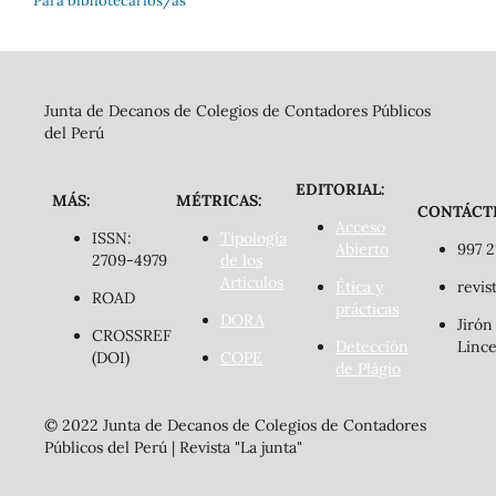
Para bibliotecarios/as
Junta de Decanos de Colegios de Contadores Públicos
del Perú
EDITORIAL:
MÁS:
MÉTRICAS:
CONTÁCT
Acceso
ISSN:
Tipología
Abierto
997 2
2709-4979
de los
Artículos
Ética y
revis
ROAD
prácticas
DORA
Jirón
CROSSREF
Detección
Lince
(DOI)
COPE
de Plágio
© 2022 Junta de Decanos de Colegios de Contadores
Públicos del Perú | Revista "La junta"