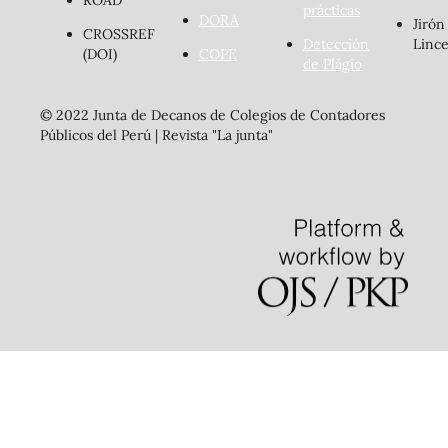
prácticas
DORA
Jirón
CROSSREF
Detección
Lince
(DOI)
COPE
de Plágio
© 2022 Junta de Decanos de Colegios de Contadores
Públicos del Perú | Revista "La junta"