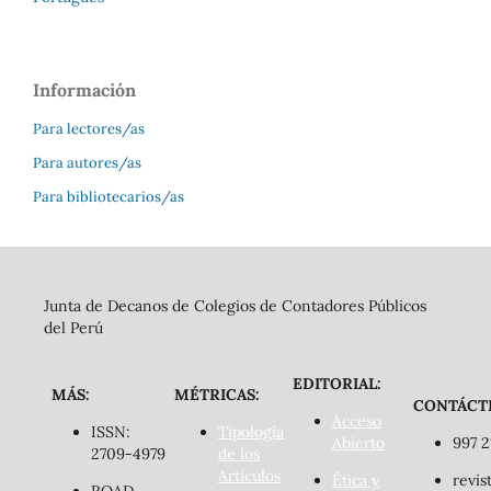
Información
Para lectores/as
Para autores/as
Para bibliotecarios/as
Junta de Decanos de Colegios de Contadores Públicos
del Perú
EDITORIAL:
MÁS:
MÉTRICAS:
CONTÁCT
Acceso
ISSN:
Tipología
Abierto
997 2
2709-4979
de los
Artículos
Ética y
revis
ROAD