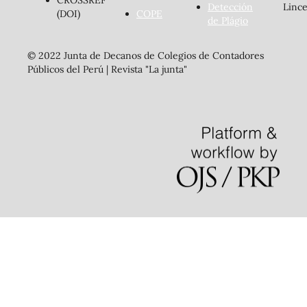
Detección
Lince
(DOI)
COPE
de Plágio
© 2022 Junta de Decanos de Colegios de Contadores
Públicos del Perú | Revista "La junta"