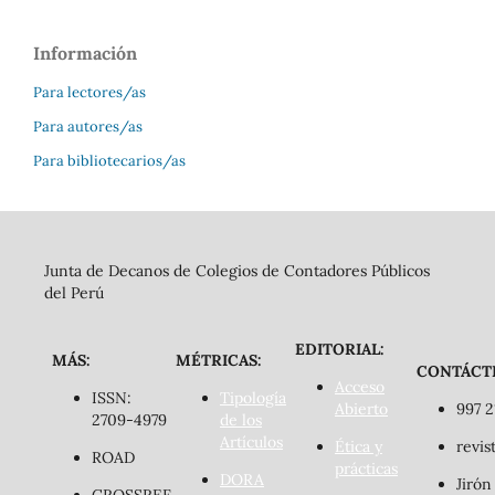
Información
Para lectores/as
Para autores/as
Para bibliotecarios/as
Junta de Decanos de Colegios de Contadores Públicos
del Perú
EDITORIAL:
MÁS:
MÉTRICAS:
CONTÁCT
Acceso
ISSN:
Tipología
Abierto
997 2
2709-4979
de los
Artículos
Ética y
revis
ROAD
prácticas
DORA
Jirón
CROSSREF