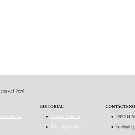
cos del Perú
EDITORIAL:
CONTÁCTENO
os Artículos
Acceso Abierto
997 214 5
Ética y prácticas
revistala