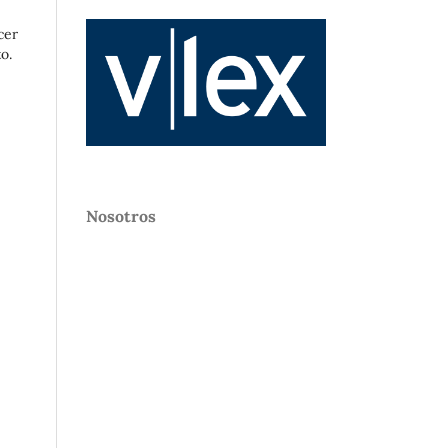
cer
o.
Nosotros