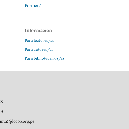
Português
Información
Para lectores/as
Para autores/as
Para bibliotecarios/as
S:
19
junta@jdccpp.org.pe