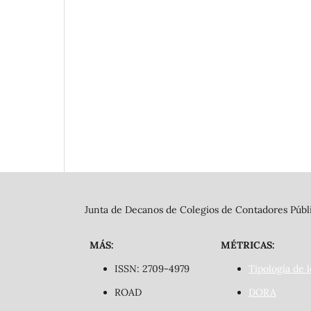
Junta de Decanos de Colegios de Contadores Públi
MÁS:
MÉTRICAS:
ISSN: 2709-4979
Tipología de l
ROAD
DORA