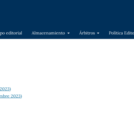
po editorial
Almacenamiento
Árbitros
Política Edit
 2023)
iembre 2023)