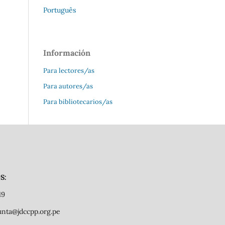
Português
Información
Para lectores/as
Para autores/as
Para bibliotecarios/as
S:
19
junta@jdccpp.org.pe