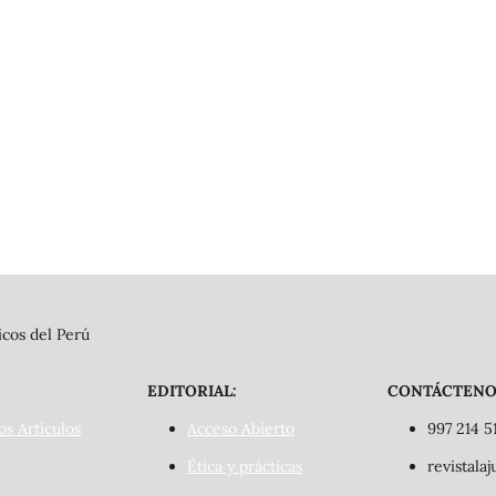
cos del Perú
EDITORIAL:
CONTÁCTENO
os Artículos
Acceso Abierto
997 214 5
Ética y prácticas
revistala