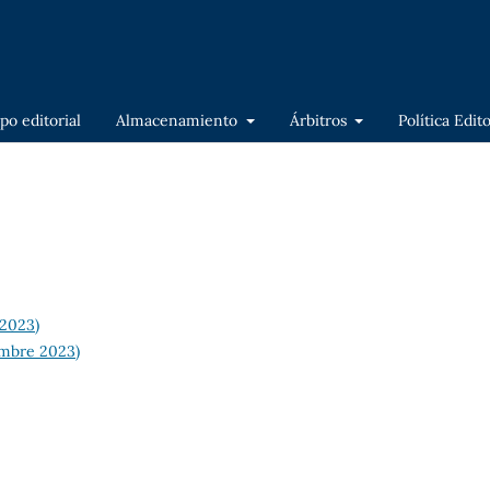
po editorial
Almacenamiento
Árbitros
Política Edit
 2023)
iembre 2023)