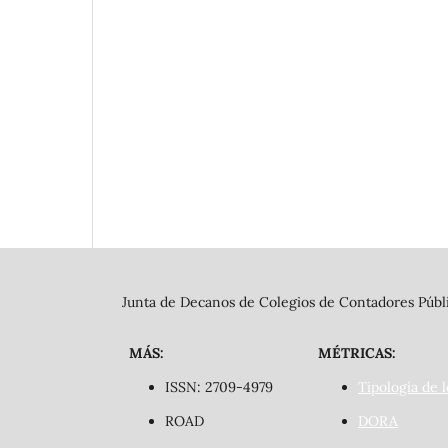
Junta de Decanos de Colegios de Contadores Públi
MÁS:
MÉTRICAS:
ISSN: 2709-4979
Tipología de l
ROAD
DORA