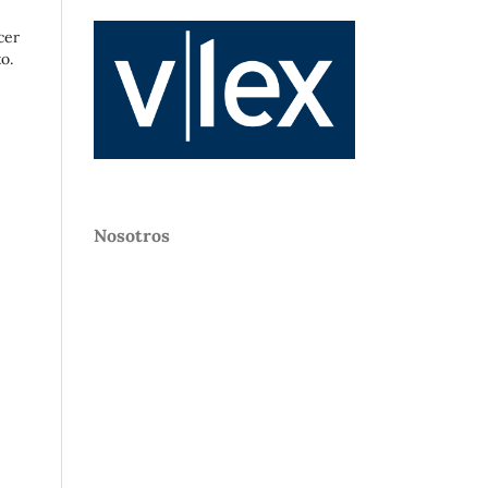
cer
o.
Nosotros