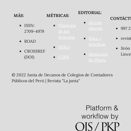
EDITORIAL:
MÁS:
MÉTRICAS:
CONTÁCT
Acceso
ISSN:
Tipología
Abierto
997 2
2709-4979
de los
Artículos
Ética y
revis
ROAD
prácticas
DORA
Jirón
CROSSREF
Detección
Lince
(DOI)
COPE
de Plágio
© 2022 Junta de Decanos de Colegios de Contadores
Públicos del Perú | Revista "La junta"