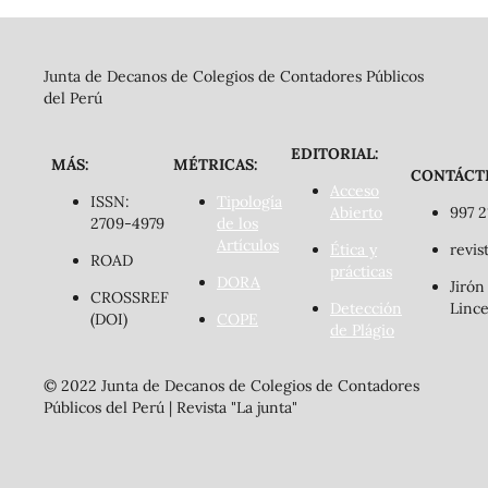
Junta de Decanos de Colegios de Contadores Públicos
del Perú
EDITORIAL:
MÁS:
MÉTRICAS:
CONTÁCT
Acceso
ISSN:
Tipología
Abierto
997 2
2709-4979
de los
Artículos
Ética y
revis
ROAD
prácticas
DORA
Jirón
CROSSREF
Detección
Lince
(DOI)
COPE
de Plágio
© 2022 Junta de Decanos de Colegios de Contadores
Públicos del Perú | Revista "La junta"