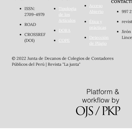
CONTÁCT
Acceso
ISSN:
Tipología
Abierto
997 2
2709-4979
de los
Artículos
Ética y
revis
ROAD
prácticas
DORA
Jirón
CROSSREF
Detección
Lince
(DOI)
COPE
de Plágio
© 2022 Junta de Decanos de Colegios de Contadores
Públicos del Perú | Revista "La junta"