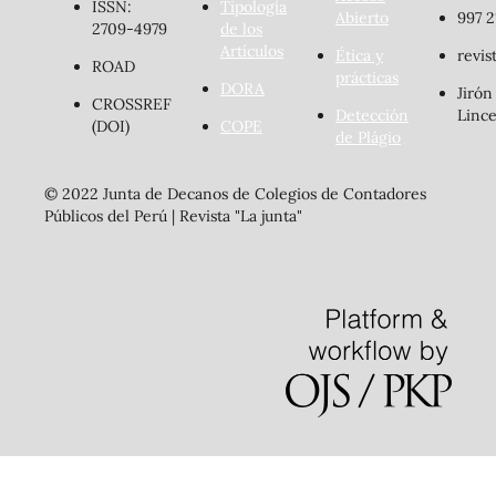
ISSN:
Tipología
Abierto
997 2
2709-4979
de los
Artículos
Ética y
revis
ROAD
prácticas
DORA
Jirón
CROSSREF
Detección
Lince
(DOI)
COPE
de Plágio
© 2022 Junta de Decanos de Colegios de Contadores
Públicos del Perú | Revista "La junta"