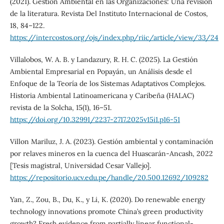
(2021). Gestión Ambiental en las Organizaciones: Una revisión
de la literatura. Revista Del Instituto Internacional de Costos,
18, 84–122.
https://intercostos.org/ojs/index.php/riic/article/view/33/24
Villalobos, W. A. B. y Landazury, R. H. C. (2025). La Gestión
Ambiental Empresarial en Popayán, un Análisis desde el
Enfoque de la Teoría de los Sistemas Adaptativos Complejos.
Historia Ambiental Latinoamericana y Caribeña (HALAC)
revista de la Solcha, 15(1), 16–51.
https://doi.org/10.32991/2237-2717.2025v15i1.p16-51
Villon Mariluz, J. A. (2023). Gestión ambiental y contaminación
por relaves mineros en la cuenca del Huascarán-Ancash, 2022
[Tesis magistral, Universidad Cesar Vallejo].
https://repositorio.ucv.edu.pe/handle/20.500.12692/109282
Yan, Z., Zou, B., Du, K., y Li, K. (2020). Do renewable energy
technology innovations promote China’s green productivity
growth? Fresh evidence from partially linear functional-