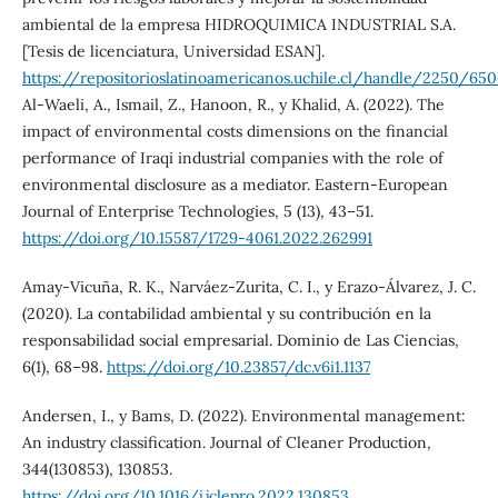
ambiental de la empresa HIDROQUIMICA INDUSTRIAL S.A.
[Tesis de licenciatura, Universidad ESAN].
https://repositorioslatinoamericanos.uchile.cl/handle/2250/65
Al-Waeli, A., Ismail, Z., Hanoon, R., y Khalid, A. (2022). The
impact of environmental costs dimensions on the financial
performance of Iraqi industrial companies with the role of
environmental disclosure as a mediator. Eastern-European
Journal of Enterprise Technologies, 5 (13), 43–51.
https://doi.org/10.15587/1729-4061.2022.262991
Amay-Vicuña, R. K., Narváez-Zurita, C. I., y Erazo-Álvarez, J. C.
(2020). La contabilidad ambiental y su contribución en la
responsabilidad social empresarial. Dominio de Las Ciencias,
6(1), 68–98.
https://doi.org/10.23857/dc.v6i1.1137
Andersen, I., y Bams, D. (2022). Environmental management:
An industry classification. Journal of Cleaner Production,
344(130853), 130853.
https://doi.org/10.1016/j.jclepro.2022.130853