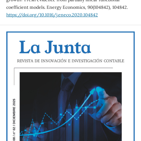
coefficient models. Energy Economics, 90(104842), 104842.
https://doi.org/10.1016/j.eneco.2020.104842