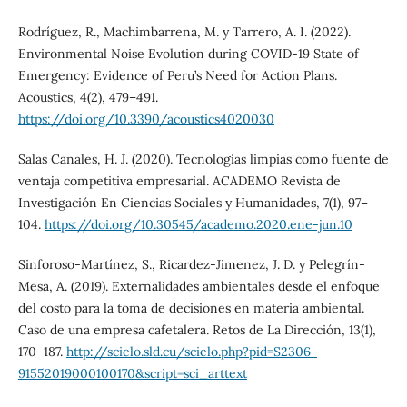
Rodríguez, R., Machimbarrena, M. y Tarrero, A. I. (2022).
Environmental Noise Evolution during COVID-19 State of
Emergency: Evidence of Peru’s Need for Action Plans.
Acoustics, 4(2), 479–491.
https://doi.org/10.3390/acoustics4020030
Salas Canales, H. J. (2020). Tecnologías limpias como fuente de
ventaja competitiva empresarial. ACADEMO Revista de
Investigación En Ciencias Sociales y Humanidades, 7(1), 97–
104.
https://doi.org/10.30545/academo.2020.ene-jun.10
Sinforoso-Martínez, S., Ricardez-Jimenez, J. D. y Pelegrín-
Mesa, A. (2019). Externalidades ambientales desde el enfoque
del costo para la toma de decisiones en materia ambiental.
Caso de una empresa cafetalera. Retos de La Dirección, 13(1),
170–187.
http://scielo.sld.cu/scielo.php?pid=S2306-
91552019000100170&script=sci_arttext