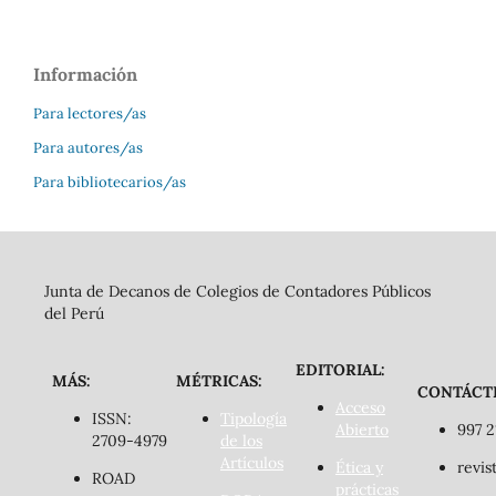
Información
Para lectores/as
Para autores/as
Para bibliotecarios/as
Junta de Decanos de Colegios de Contadores Públicos
del Perú
EDITORIAL:
MÁS:
MÉTRICAS:
CONTÁCT
Acceso
ISSN:
Tipología
Abierto
997 2
2709-4979
de los
Artículos
Ética y
revis
ROAD
prácticas