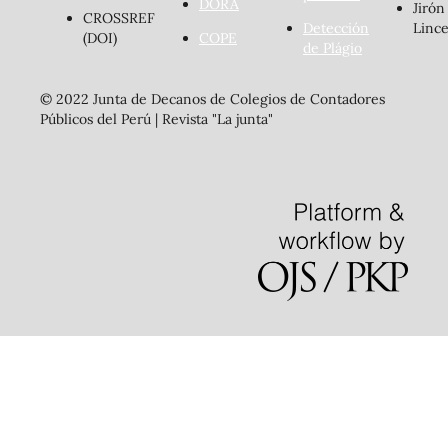
DORA
Jirón
CROSSREF
Detección
Lince
(DOI)
COPE
de Plágio
© 2022 Junta de Decanos de Colegios de Contadores
Públicos del Perú | Revista "La junta"