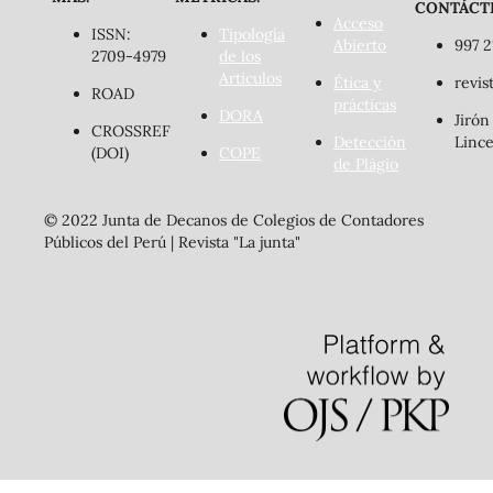
CONTÁCT
Acceso
ISSN:
Tipología
Abierto
997 2
2709-4979
de los
Artículos
Ética y
revis
ROAD
prácticas
DORA
Jirón
CROSSREF
Detección
Lince
(DOI)
COPE
de Plágio
© 2022 Junta de Decanos de Colegios de Contadores
Públicos del Perú | Revista "La junta"