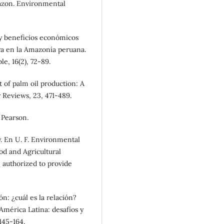
azon. Environmental
es y beneficios económicos
ra en la Amazonía peruana.
le, 16(2), 72-89.
t of palm oil production: A
 Reviews, 23, 471-489.
 Pearson.
. En U. F. Environmental
od and Agricultural
n authorized to provide
ón: ¿cuál es la relación?
América Latina: desafíos y
145-164.