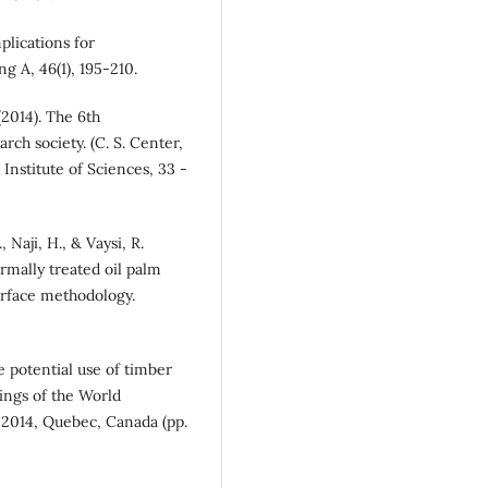
plications for
 A, 46(1), 195-210.
(2014). The 6th
ch society. (C. S. Center,
Institute of Sciences, 33 -
 Naji, H., & Vaysi, R.
rmally treated oil palm
urface methodology.
he potential use of timber
ings of the World
2014, Quebec, Canada (pp.