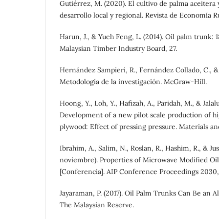
Gutiérrez, M. (2020). El cultivo de palma aceitera 
desarrollo local y regional. Revista de Economía Rur
Harun, J., & Yueh Feng, L. (2014). Oil palm trunk: 18
Malaysian Timber Industry Board, 27.
Hernández Sampieri, R., Fernández Collado, C., & B
Metodología de la investigación. McGraw-Hill.
Hoong, Y., Loh, Y., Hafizah, A., Paridah, M., & Jalalu
Development of a new pilot scale production of h
plywood: Effect of pressing pressure. Materials and
Ibrahim, A., Salim, N., Roslan, R., Hashim, R., & Ju
noviembre). Properties of Microwave Modified Oi
[Conferencia]. AIP Conference Proceedings 2030, 
Jayaraman, P. (2017). Oil Palm Trunks Can Be an 
The Malaysian Reserve.