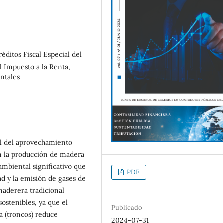
éditos Fiscal Especial del
l Impuesto a la Renta,
entales
tal del aprovechamiento
en la producción de madera
ambiental significativo que
PDF
ad y la emisión de gases de
maderera tradicional
sostenibles, ya que el
Publicado
a (troncos) reduce
2024-07-31