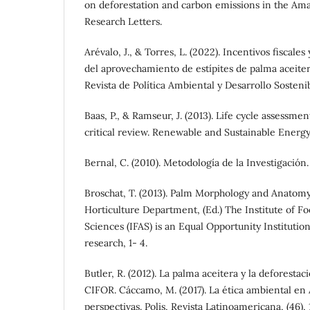
on deforestation and carbon emissions in the Am
Research Letters.
Arévalo, J., & Torres, L. (2022). Incentivos fiscal
del aprovechamiento de estípites de palma aceite
Revista de Política Ambiental y Desarrollo Sostenib
Baas, P., & Ramseur, J. (2013). Life cycle assessmen
critical review. Renewable and Sustainable Energy
Bernal, C. (2010). Metodología de la Investigación.
Broschat, T. (2013). Palm Morphology and Anatomy
Horticulture Department, (Ed.) The Institute of Fo
Sciences (IFAS) is an Equal Opportunity Institutio
research, 1- 4.
Butler, R. (2012). La palma aceitera y la deforestaci
CIFOR. Cáccamo, M. (2017). La ética ambiental en 
perspectivas. Polis, Revista Latinoamericana, (46), 