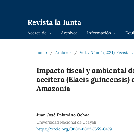
Revista la Junta
Acerca de
Archivos
Información
Equi
Inicio
/
Archivos
/
Vol. 7 Núm. 1 (2024): Revista L
Impacto fiscal y ambiental 
aceitera (Elaeis guineensis)
Amazonia
Juan José Palomino Ochoa
Universidad Nacional de Ucayali
https://orcid.org/0000-0002-7659-0479