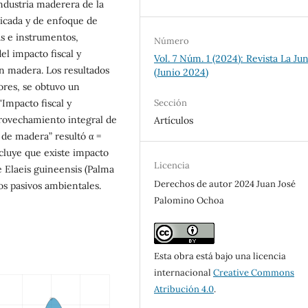
industria maderera de la
licada y de enfoque de
as e instrumentos,
Número
del impacto fiscal y
Vol. 7 Núm. 1 (2024): Revista La Ju
en madera. Los resultados
(Junio 2024)
ores, se obtuvo un
Sección
Impacto fiscal y
provechamiento integral de
Artículos
de madera” resultó α =
ncluye que existe impacto
Licencia
e Elaeis guineensis (Palma
Derechos de autor 2024 Juan José
os pasivos ambientales.
Palomino Ochoa
Esta obra está bajo una licencia
internacional
Creative Commons
Atribución 4.0
.