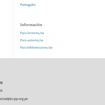
Português
Información
Para lectores/as
Para autores/as
Para bibliotecarios/as
S:
19
junta@jdccpp.org.pe