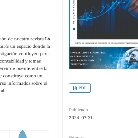
ión de nuestra revista
LA
table
un espacio donde la
stigación confluyen para
n contabilidad y temas
ervir de puente entre la
 se constituye como un
rse informados sobre el
PDF
al.
Publicado
2024-07-31
Número