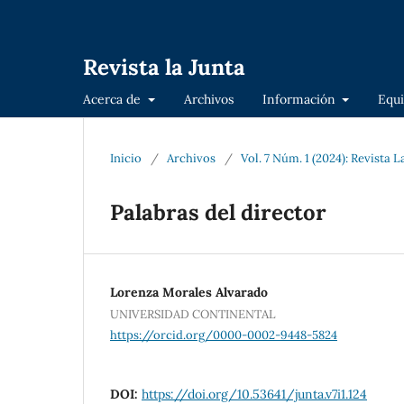
Revista la Junta
Acerca de
Archivos
Información
Equi
Inicio
/
Archivos
/
Vol. 7 Núm. 1 (2024): Revista L
Palabras del director
Lorenza Morales Alvarado
UNIVERSIDAD CONTINENTAL
https://orcid.org/0000-0002-9448-5824
DOI:
https://doi.org/10.53641/junta.v7i1.124