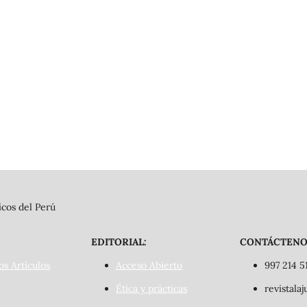
cos del Perú
EDITORIAL:
CONTÁCTENO
os Artículos
Acceso Abierto
997 214 5
Ética y prácticas
revistala