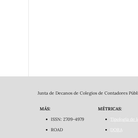
Junta de Decanos de Colegios de Contadores Públi
MÁS:
MÉTRICAS:
ISSN: 2709-4979
Tipología de l
ROAD
DORA