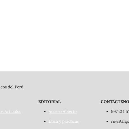
cos del Perú
EDITORIAL:
CONTÁCTENO
os Artículos
Acceso Abierto
997 214 5
Ética y prácticas
revistala