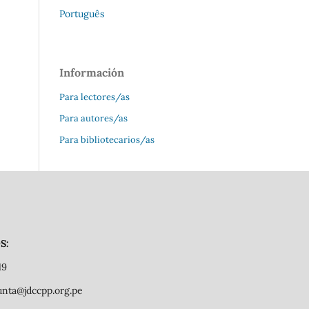
Português
Información
Para lectores/as
Para autores/as
Para bibliotecarios/as
S:
19
junta@jdccpp.org.pe