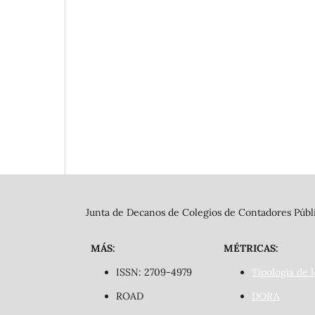
Junta de Decanos de Colegios de Contadores Públi
MÁS:
MÉTRICAS:
ISSN: 2709-4979
Tipología de l
ROAD
DORA