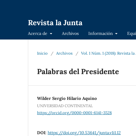
Revista la Junta
Acerca de
Archivos
Información
Equi
Inicio
/
Archivos
/
Vol. 1 Núm. 1 (2018): Revista l
Palabras del Presidente
Wilder Sergio Hilario Aquino
UNIVERSIDAD CONTINENTAL
https://orcid.org/0000-0001-6141-3528
DOI:
https://doi.org/10.53641/junta.v1i1.12