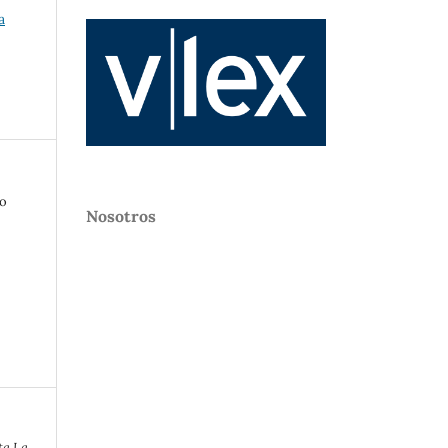
a
io
Nosotros
ta La