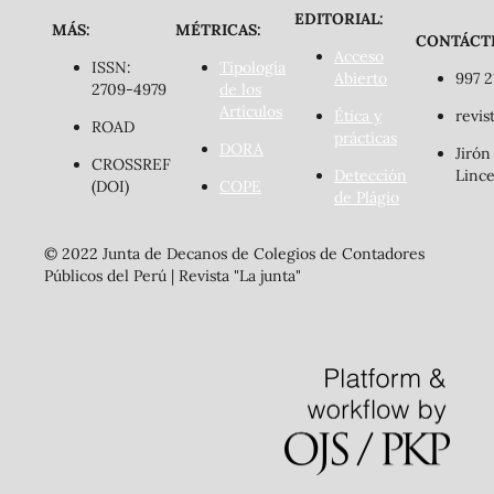
EDITORIAL:
MÁS:
MÉTRICAS:
CONTÁCT
Acceso
ISSN:
Tipología
Abierto
997 2
2709-4979
de los
Artículos
Ética y
revis
ROAD
prácticas
DORA
Jirón
CROSSREF
Detección
Lince
(DOI)
COPE
de Plágio
© 2022 Junta de Decanos de Colegios de Contadores
Públicos del Perú | Revista "La junta"