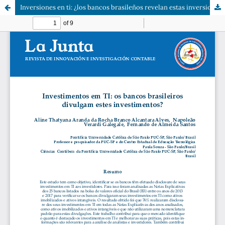
Inversiones en ti: ¿los bancos brasileños revelan estas inversiones?